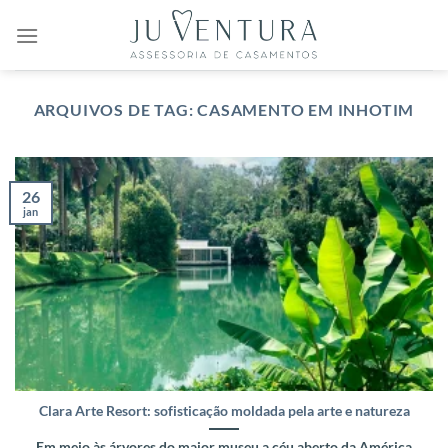
Skip
to
content
ARQUIVOS DE TAG:
CASAMENTO EM INHOTIM
26
jan
Clara Arte Resort: sofisticação moldada pela arte e natureza
Em meio às árvores do maior museu a céu aberto da América