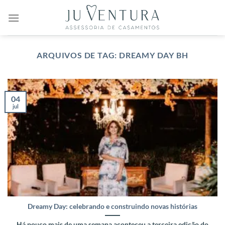
Skip
to
content
ARQUIVOS DE TAG:
DREAMY DAY BH
04
jul
Dreamy Day: celebrando e construindo novas histórias
Há pouco mais de uma semana aconteceu a terceira edição do