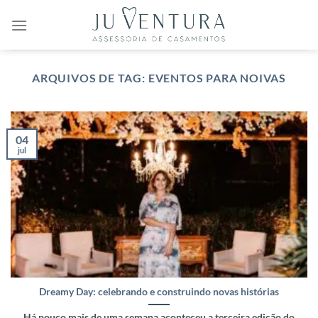
Skip
to
content
ARQUIVOS DE TAG:
EVENTOS PARA NOIVAS
04
jul
Dreamy Day: celebrando e construindo novas histórias
Há pouco mais de uma semana aconteceu a terceira edição do