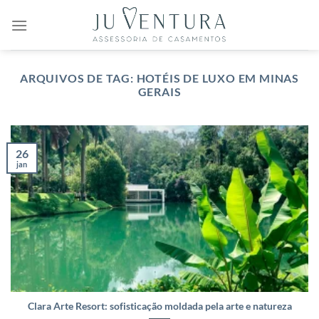
Skip
to
content
ARQUIVOS DE TAG:
HOTÉIS DE LUXO EM MINAS
GERAIS
26
jan
Clara Arte Resort: sofisticação moldada pela arte e natureza