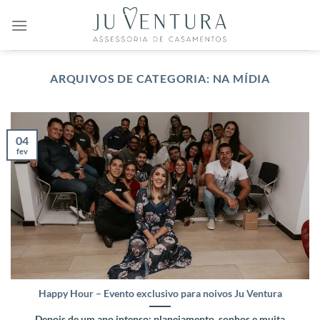
Skip
to
content
ARQUIVOS DE CATEGORIA:
NA MÍDIA
04
fev
Happy Hour – Evento exclusivo para noivos Ju Ventura
Depois de um ano intenso: planejamento, sonhos e muita