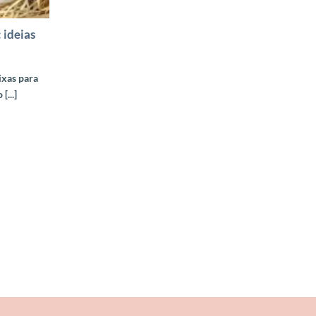
 ideias
ixas para
...]