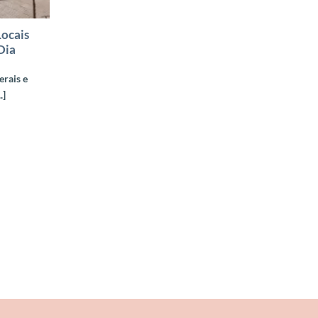
Locais
Dia
erais e
.]