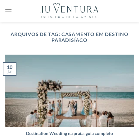
Skip
to
content
ARQUIVOS DE TAG:
CASAMENTO EM DESTINO
PARADISÍACO
10
jul
Destination Wedding na praia: guia completo