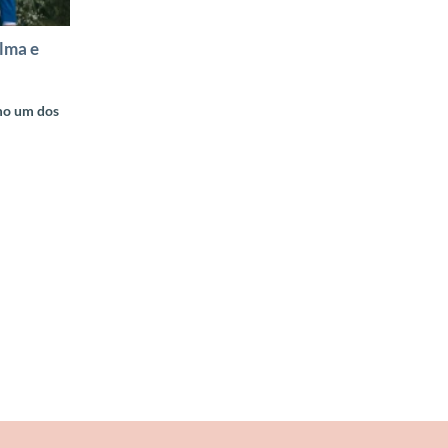
lma e
mo um dos