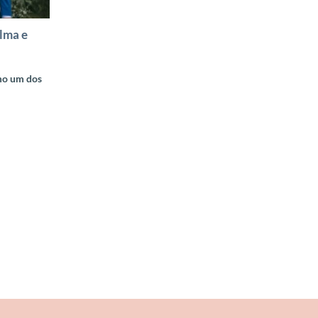
lma e
mo um dos