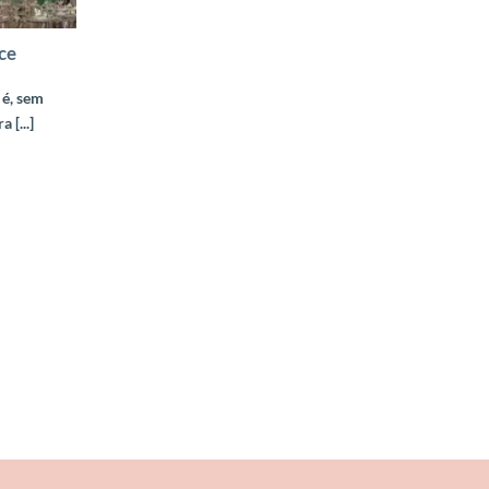
ce
é, sem
 [...]