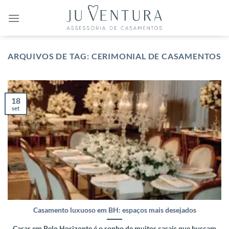
Skip
to
content
ARQUIVOS DE TAG:
CERIMONIAL DE CASAMENTOS
18
set
Casamento luxuoso em BH: espaços mais desejados
Casar em Belo Horizonte é o sonho de muitos casais que buscam