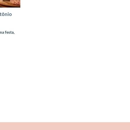
tônio
a festa,