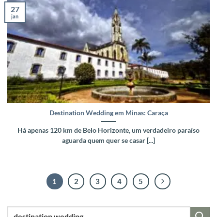
27
jan
Destination Wedding em Minas: Caraça
Há apenas 120 km de Belo Horizonte, um verdadeiro paraíso
aguarda quem quer se casar [...]
1
2
3
4
5