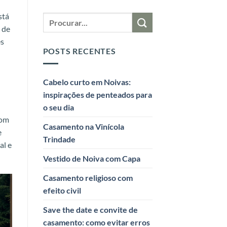
stá
 de
es
POSTS RECENTES
Cabelo curto em Noivas:
inspirações de penteados para
o seu dia
Com
Casamento na Vinícola
e
Trindade
al e
Vestido de Noiva com Capa
Casamento religioso com
efeito civil
Save the date e convite de
casamento: como evitar erros