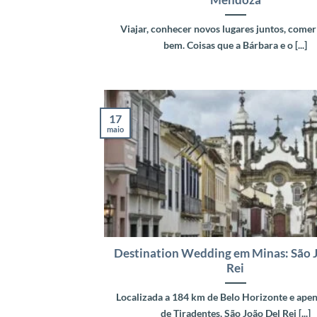
Mendoza
Viajar, conhecer novos lugares juntos, comer
bem. Coisas que a Bárbara e o [...]
17
maio
Destination Wedding em Minas: São J
Rei
Localizada a 184 km de Belo Horizonte e ap
de Tiradentes, São João Del Rei [...]