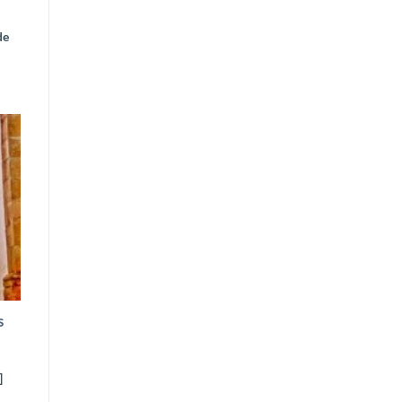
de
s
]