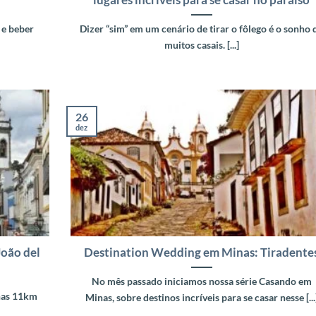
lugares incríveis para se casar no paraíso
 e beber
Dizer “sim” em um cenário de tirar o fôlego é o sonho 
muitos casais. [...]
26
dez
oão del
Destination Wedding em Minas: Tiradente
No mês passado iniciamos nossa série Casando em
enas 11km
Minas, sobre destinos incríveis para se casar nesse [...