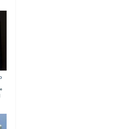
o
te
]