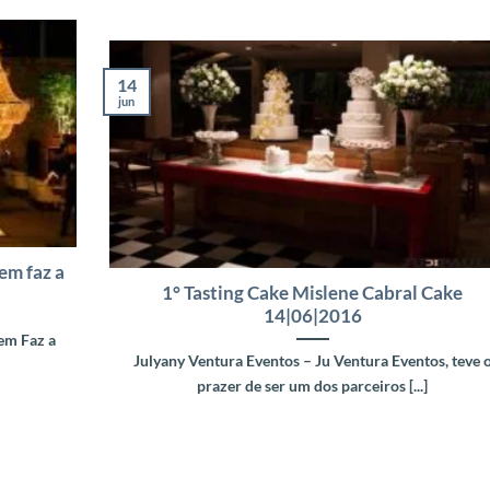
14
jun
em faz a
1° Tasting Cake Mislene Cabral Cake
14|06|2016
em Faz a
Julyany Ventura Eventos – Ju Ventura Eventos, teve 
prazer de ser um dos parceiros [...]