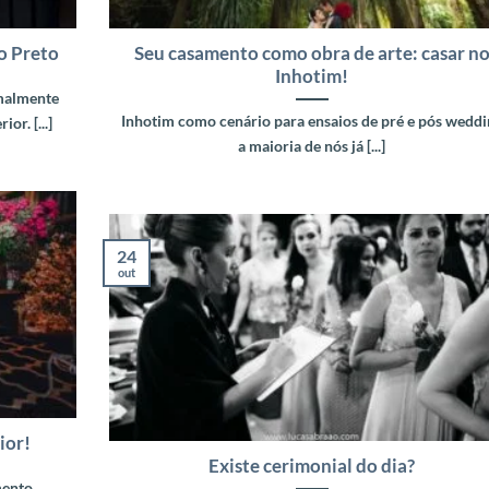
o Preto
Seu casamento como obra de arte: casar n
Inhotim!
malmente
Inhotim como cenário para ensaios de pré e pós weddi
r. [...]
a maioria de nós já [...]
24
out
ior!
Existe cerimonial do dia?
mento,