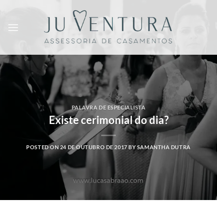
Skip
to
content
PALAVRA DE ESPECIALISTA
Existe cerimonial do dia?
POSTED ON
24 DE OUTUBRO DE 2017
BY
SAMANTHA DUTRA