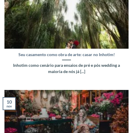
Seu casamento como obra de arte: casar no Inhotim!
Inhotim como cenário para ensaios de pré e pós wedding a
maioria de nós já [...]
10
nov