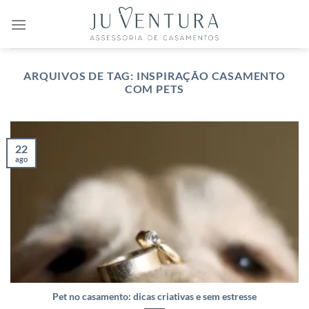
Skip
to
content
ARQUIVOS DE TAG:
INSPIRAÇÃO CASAMENTO
COM PETS
22
ago
Pet no casamento: dicas criativas e sem estresse