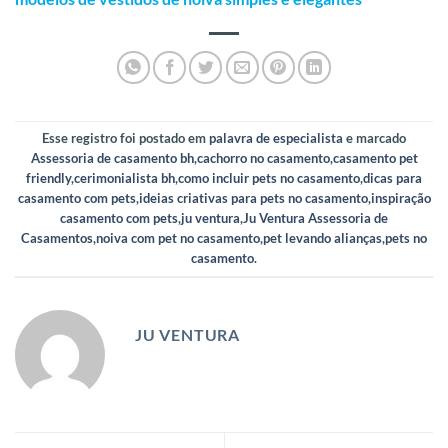
Esse registro foi postado em
palavra de especialista
e marcado
Assessoria de casamento bh
,
cachorro no casamento
,
casamento pet
friendly
,
cerimonialista bh
,
como incluir pets no casamento
,
dicas para
casamento com pets
,
ideias criativas para pets no casamento
,
inspiração
casamento com pets
,
ju ventura
,
Ju Ventura Assessoria de
Casamentos
,
noiva com pet no casamento
,
pet levando alianças
,
pets no
casamento
.
JU VENTURA